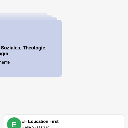
 Soziales, Theologie,
ogie
mente
EF Education First
E
Halle 2.0 / C07